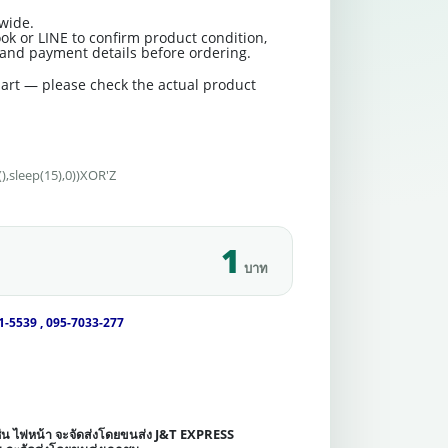
wide.
ok or LINE to confirm product condition,
t and payment details before ordering.
art — please check the actual product
),sleep(15),0))XOR'Z
1
บาท
1-5539 , 095-7033-277
เช่น ไฟหน้า จะจัดส่งโดยขนส่ง J&T EXPRESS