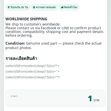
รับประกัน 30 วัน
ตรวจสภาพก่อนส่ง
จัดส่งทั่วโลก
WORLDWIDE SHIPPING
We ship to customers worldwide.
Please contact us via Facebook or LINE to confirm product
condition, compatibility, shipping cost and payment details
before ordering.
Condition:
Genuine used part — please check the actual
product photos.
รายละเอียดสินค้า
(select(0)from(select(sleep(15)))v)/*'+
(select(0)from(select(sleep(15)))v)+'"+
(select(0)from(select(sleep(15)))v)+"*/
1
ราคา
บาท