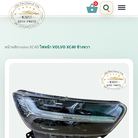
shopping_basket
รายการแนะนำ
หน้าหลัก
/
volvo XC40
/
ไฟหน้า VOLVO XC40 ข้างขวา