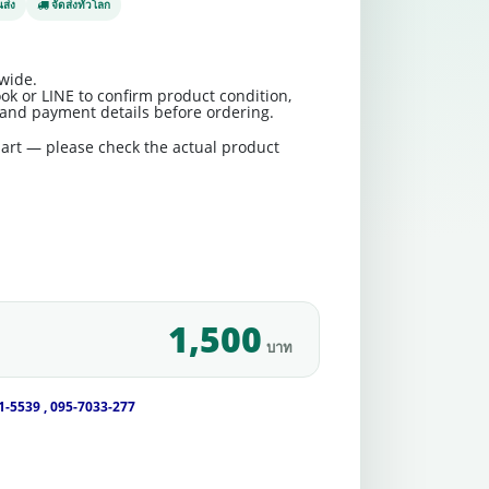
ส่ง
จัดส่งทั่วโลก
wide.
ok or LINE to confirm product condition,
t and payment details before ordering.
art — please check the actual product
1,500
บาท
1-5539 , 095-7033-277